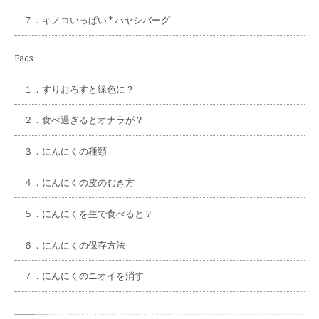
７．
キノコいっぱい * ハヤシバーグ
Faqs
１．
すりおろすと緑色に？
２．
食べ過ぎるとオナラが？
３．
にんにくの種類
４．
にんにくの皮のむき方
５．
にんにくを生で食べると？
６．
にんにくの保存方法
７．
にんにくのニオイを消す