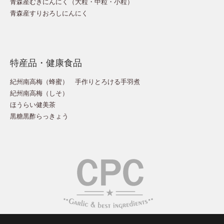
青森産むきにんにく（
大粒
・
中粒
・
小粒
）
青森産すりおろしにんにく
特産品・健康食品
紀州南高梅（蜂蜜）
手作りとろける手羽煮
紀州南高梅（しそ）
ほうらい健美茶
黒糖黒酢らっきょう