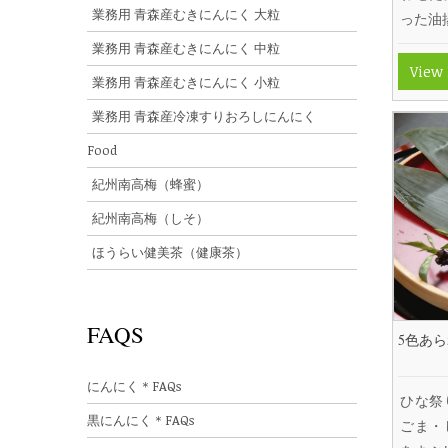
業務用 青森産むきにんにく 大粒
った油
業務用 青森産むきにんにく 中粒
View
業務用 青森産むきにんにく 小粒
業務用 青森産冷凍すりおろしにんにく
Food
紀州南高梅（蜂蜜）
紀州南高梅（しそ）
ほうらい健美茶（健康茶）
FAQS
5色あ
にんにく＊FAQs
ひな祭
黒にんにく＊FAQs
ごま・