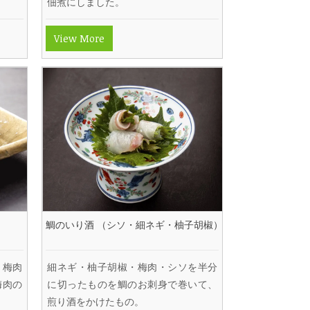
佃煮にしました。
View More
鯛のいり酒 （シソ・細ネギ・柚子胡椒）
と梅肉
細ネギ・柚子胡椒・梅肉・シソを半分
梅肉の
に切ったものを鯛のお刺身で巻いて、
煎り酒をかけたもの。