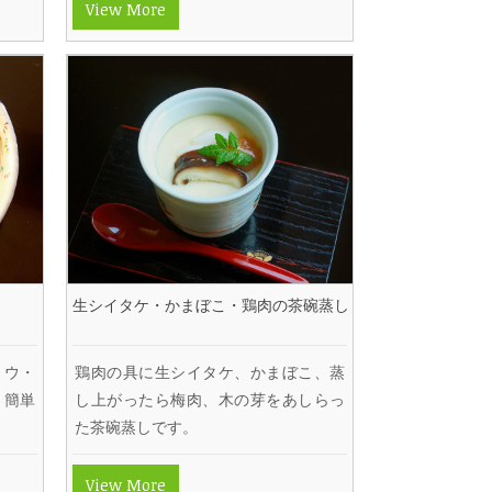
View More
生シイタケ・かまぼこ・鶏肉の茶碗蒸し
ョウ・
鶏肉の具に生シイタケ、かまぼこ、蒸
、簡単
し上がったら梅肉、木の芽をあしらっ
た茶碗蒸しです。
View More