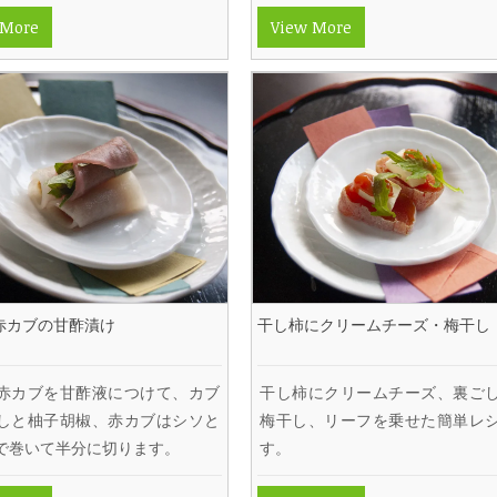
 More
View More
赤カブの甘酢漬け
干し柿にクリームチーズ・梅干し
赤カブを甘酢液につけて、カブ
干し柿にクリームチーズ、裏ご
しと柚子胡椒、赤カブはシソと
梅干し、リーフを乗せた簡単レ
で巻いて半分に切ります。
す。