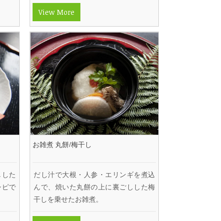
View More
お雑煮 丸餅/梅干し
しした
だし汁で大根・人参・エリンギを煮込
シピで
んで、焼いた丸餅の上に裏ごしした梅
干しを乗せたお雑煮。