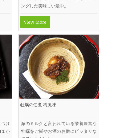
ングした美味しい最中。
View More
牡蠣の佃煮 梅風味
につけ
海のミルクと言われている栄養豊富な
約１か
牡蠣をご飯やお酒のお供にピッタリな