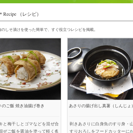
Recipe （レシピ）
梅のしそ漬けを使った簡単で、すぐ役立つレシピを掲載。
キのご飯 焼き油揚げ巻き
あさりの揚げ出し真薯（しんじょ
キと梅干しとゴマなどを混ぜ合
剥きあさりに白身魚のすり身・
混ぜご飯を醤油を塗って軽く炙
すりおろしをフードカッターに