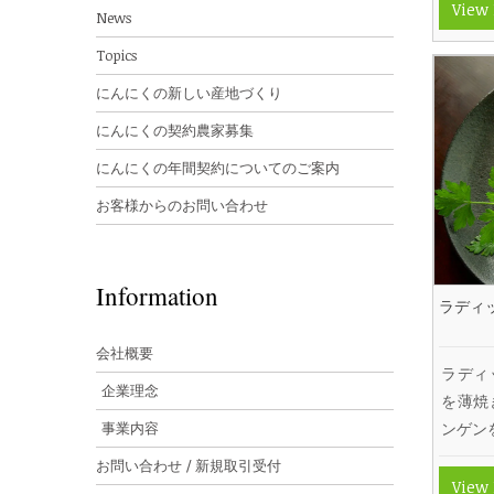
View
News
Topics
にんにくの新しい産地づくり
にんにくの契約農家募集
にんにくの年間契約についてのご案内
お客様からのお問い合わせ
Information
ラディ
会社概要
ラディ
企業理念
を薄焼
事業内容
ンゲン
お問い合わせ / 新規取引受付
View