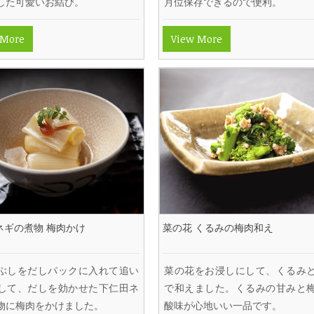
した可愛いお結び。
月位保存できるので便利。
 More
View More
ネギの煮物 梅肉かけ
菜の花 くるみの梅肉和え
ぶしをだしパックに入れて追い
菜の花をお浸しにして、くるみ
して、だしを効かせた下仁田ネ
で和えました。くるみの甘みと
物に梅肉をかけました。
酸味が心地いい一品です。