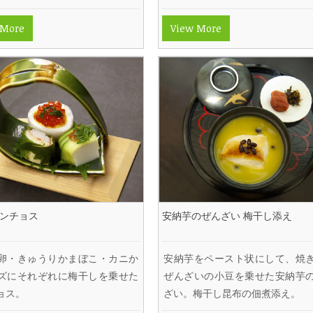
 More
View More
ピンチョス
安納芋のぜんざい 梅干し添え
卵・きゅうりかまぼこ・カニか
安納芋をペースト状にして、焼
ズにそれぞれに梅干しを乗せた
ぜんざいの小豆を乗せた安納芋
ョス。
ざい。梅干し昆布の佃煮添え。