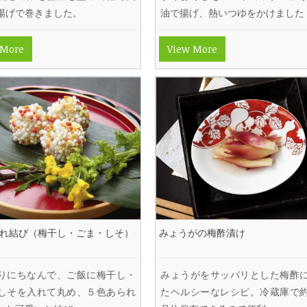
揚げで巻きました。
油で揚げ、熱いつゆをかけました
 More
View More
られ結び（梅干し・ごま・しそ）
みょうがの梅酢漬け
りにちなんで、ご飯に梅干し・
みょうがをサッパリとした梅酢
しそを入れて丸め、５色あられ
たヘルシーなレシピ。冷蔵庫で