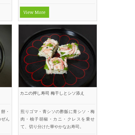
View More
カニの押し寿司 梅干しとシソ添え
き餅・
煎りゴマ・青シソの酢飯に青シソ・梅
のぜん
肉・柚子胡椒・カニ・クレスを乗せ
て、切り分けた華やかなお寿司。