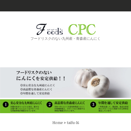
フードリスクのない九州産・青森産にんにく
>
Home
taifu-16