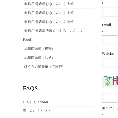
業務用 青森産むきにんにく 大粒
*
業務用 青森産むきにんにく 中粒
業務用 青森産むきにんにく 小粒
Email
業務用 青森産冷凍すりおろしにんにく
*
Food
紀州南高梅（蜂蜜）
Website
紀州南高梅（しそ）
ほうらい健美茶（健康茶）
FAQS
にんにく＊FAQs
キャプチ
黒にんにく＊FAQs
*