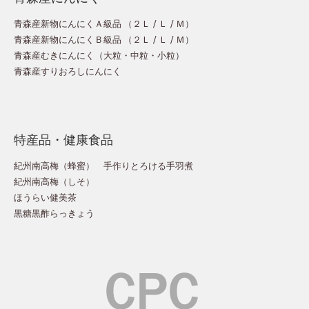
青森産新物にんにくＡ級品 （
２Ｌ
/
Ｌ
/
Ｍ
）
青森産新物にんにくＢ級品 （
２Ｌ
/
Ｌ
/
Ｍ
）
青森産むきにんにく（
大粒
・
中粒
・
小粒
）
青森産すりおろしにんにく
特産品・健康食品
紀州南高梅（蜂蜜）
手作りとろける手羽煮
紀州南高梅（しそ）
ほうらい健美茶
黒糖黒酢らっきょう