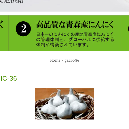
>
Home
garlic-36
IC-36