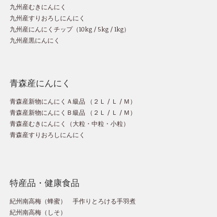
九州産むきにんにく
九州産すりおろしにんにく
九州産にんにくチップ
（
10kg
/
5kg
/
1kg
）
九州産黒にんにく
青森産にんにく
青森産新物にんにくＡ級品 （
２Ｌ
/
Ｌ
/
Ｍ
）
青森産新物にんにくＢ級品 （
２Ｌ
/
Ｌ
/
Ｍ
）
青森産むきにんにく（
大粒
・
中粒
・
小粒
）
青森産すりおろしにんにく
特産品・健康食品
紀州南高梅（蜂蜜）
手作りとろける手羽煮
紀州南高梅（しそ）