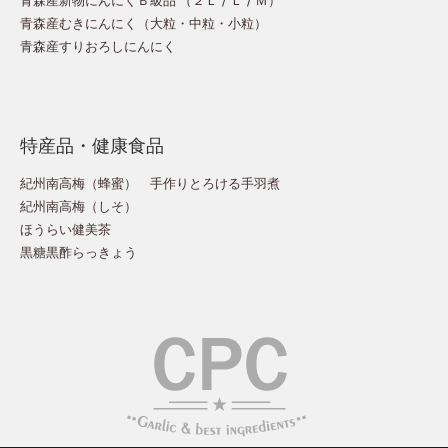
青森産むきにんにく（
大粒
・
中粒
・
小粒
）
青森産すりおろしにんにく
特産品・健康食品
紀州南高梅（蜂蜜）
手作りとろける手羽煮
紀州南高梅（しそ）
ほうらい健美茶
黒糖黒酢らっきょう