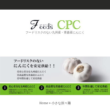
フードリスクのない九州産・青森産にんにく
>
Home
小さな担々麺