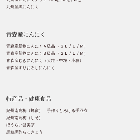
九州産黒にんにく
青森産にんにく
青森産新物にんにくＡ級品 （
２Ｌ
/
Ｌ
/
Ｍ
）
青森産新物にんにくＢ級品 （
２Ｌ
/
Ｌ
/
Ｍ
）
青森産むきにんにく（
大粒
・
中粒
・
小粒
）
青森産すりおろしにんにく
特産品・健康食品
紀州南高梅（蜂蜜）
手作りとろける手羽煮
紀州南高梅（しそ）
ほうらい健美茶
黒糖黒酢らっきょう