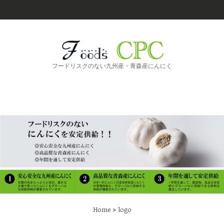
フードリスクのない九州産・青森産にんにく
>
Home
logo