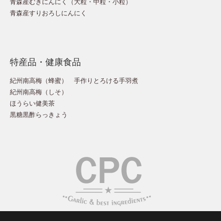
青森産むきにんにく（
大粒
・
中粒
・
小粒
）
青森産すりおろしにんにく
特産品・健康食品
紀州南高梅（蜂蜜）
手作りとろける手羽煮
紀州南高梅（しそ）
ほうらい健美茶
黒糖黒酢らっきょう