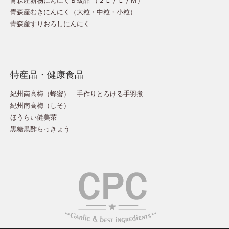
青森産むきにんにく（
大粒
・
中粒
・
小粒
）
青森産すりおろしにんにく
特産品・健康食品
紀州南高梅（蜂蜜）
手作りとろける手羽煮
紀州南高梅（しそ）
ほうらい健美茶
黒糖黒酢らっきょう