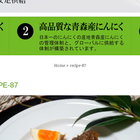
>
Home
recipe-87
PE-87