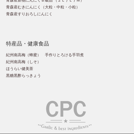
青森産むきにんにく（
大粒
・
中粒
・
小粒
）
青森産すりおろしにんにく
特産品・健康食品
紀州南高梅（蜂蜜）
手作りとろける手羽煮
紀州南高梅（しそ）
ほうらい健美茶
黒糖黒酢らっきょう