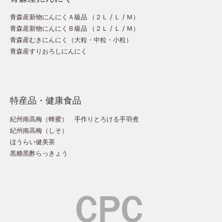
青森産新物にんにくＡ級品 （
２Ｌ
/
Ｌ
/
Ｍ
）
青森産新物にんにくＢ級品 （
２Ｌ
/
Ｌ
/
Ｍ
）
青森産むきにんにく（
大粒
・
中粒
・
小粒
）
青森産すりおろしにんにく
特産品・健康食品
紀州南高梅（蜂蜜）
手作りとろける手羽煮
紀州南高梅（しそ）
ほうらい健美茶
黒糖黒酢らっきょう