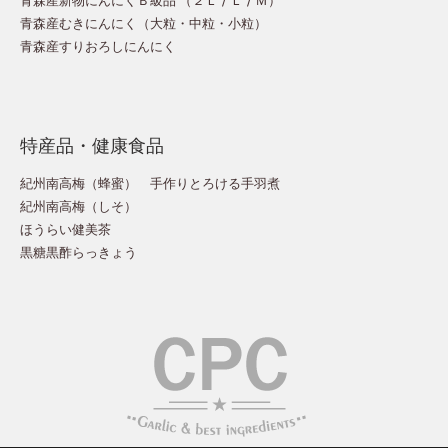
青森産むきにんにく（
大粒
・
中粒
・
小粒
）
青森産すりおろしにんにく
特産品・健康食品
紀州南高梅（蜂蜜）
手作りとろける手羽煮
紀州南高梅（しそ）
ほうらい健美茶
黒糖黒酢らっきょう