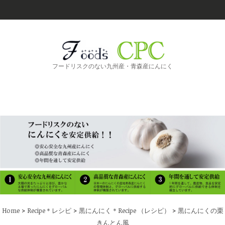
フードリスクのない九州産・青森産にんにく
>
>
>
Home
Recipe＊レシピ
黒にんにく＊Recipe （レシピ）
黒にんにくの栗
きんとん風