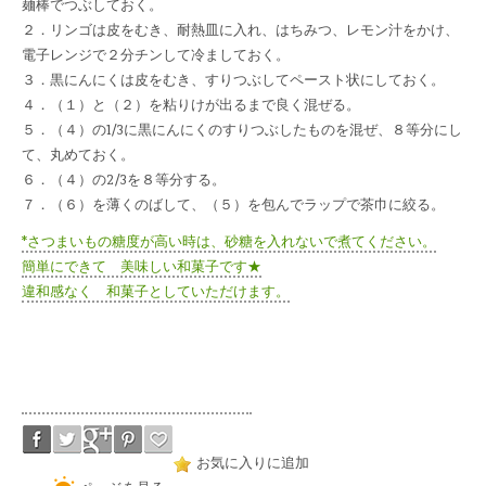
麺棒でつぶしておく。
２．リンゴは皮をむき、耐熱皿に入れ、はちみつ、レモン汁をかけ、
電子レンジで２分チンして冷ましておく。
３．黒にんにくは皮をむき、すりつぶしてペースト状にしておく。
４．（１）と（２）を粘りけが出るまで良く混ぜる。
５．（４）の1/3に黒にんにくのすりつぶしたものを混ぜ、８等分にし
て、丸めておく。
６．（４）の2/3を８等分する。
７．（６）を薄くのばして、（５）を包んでラップで茶巾に絞る。
*さつまいもの糖度が高い時は、砂糖を入れないで煮てください。
簡単にできて 美味しい和菓子です★
違和感なく 和菓子としていただけます。
お気に入りに追加