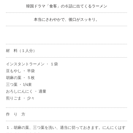
韓国ドラマ「食客」の６話に出てくるラーメン
本当にさわやかで、後口がスッキリ。
材 料（１人分）
インスタントラーメン ・ １袋
豆もやし ・ 半袋
胡麻の葉 ・ ５枚
三つ葉 ・ 1/4束
おろしにんにく ・ 適量
煎りごま ・ 少々
作 り 方
１．胡麻の葉、三つ葉を洗い、適当に切っておきます。にんにくはす