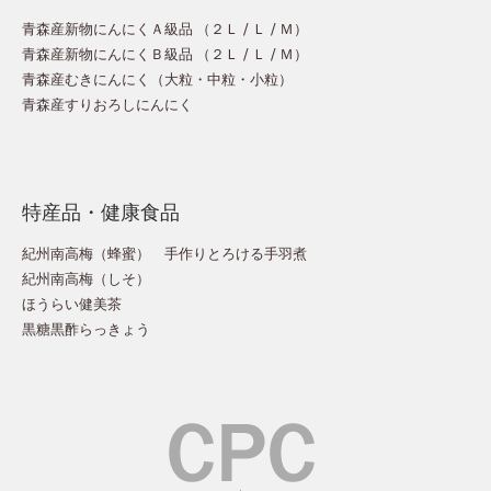
青森産新物にんにくＡ級品 （
２Ｌ
/
Ｌ
/
Ｍ
）
青森産新物にんにくＢ級品 （
２Ｌ
/
Ｌ
/
Ｍ
）
青森産むきにんにく（
大粒
・
中粒
・
小粒
）
青森産すりおろしにんにく
特産品・健康食品
紀州南高梅（蜂蜜）
手作りとろける手羽煮
紀州南高梅（しそ）
ほうらい健美茶
黒糖黒酢らっきょう