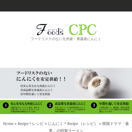
フードリスクのない九州産・青森産にんにく
>
>
>
Home
Recipe＊レシピ
にんにく＊Recipe （レシピ）
韓国ドラマ「食
客」の特製ラーメン