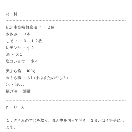
材 料
紀州南高梅 蜂蜜漬け
・ ２個
ささみ ・ ３本
しそ ・ １０～１２枚
レモン汁 ・ 小２
酒 ・ 大１
塩コショウ ・ 少々
天ぷら粉 ・ 100g
天ぷら粉 ・ 大1（まぶすためのもの）
水 ・ 160cc
揚げ油 ・ 適量
作 り 方
１．ささみのすじを取り、真ん中を切って開き、３または４等分にし
ます。