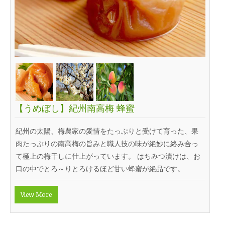
【うめぼし】紀州南高梅 蜂蜜
紀州の太陽、梅農家の愛情をたっぷりと受けて育った、果
肉たっぷりの南高梅の旨みと職人技の味が絶妙に絡み合っ
て極上の梅干しに仕上がっています。 はちみつ漬けは、お
口の中でとろ～りとろけるほど甘い蜂蜜が絶品です。
View More