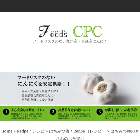
フードリスクのない九州産・青森産にんにく
>
>
>
Home
Recipe＊レシピ
はちみつ梅＊Recipe （レシピ）
はちみつ梅のさ
さみのしそ揚げ