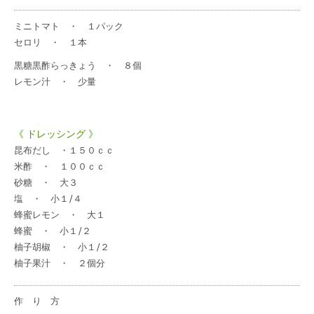
ミニトマト ・ １パック
セロリ ・ １本
黒糖黒酢らっきょう
・ ８個
レモン汁 ・ 少量
《 ドレッシング 》
昆布だし ・１５０ｃｃ
米酢 ・ １００ｃｃ
砂糖 ・ 大３
塩 ・ 小１/４
蜂蜜レモン ・ 大１
蜂蜜 ・ 小１/２
柚子胡椒 ・ 小１/２
柚子果汁 ・ ２個分
作 り 方