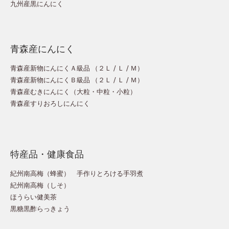
九州産黒にんにく
青森産にんにく
青森産新物にんにくＡ級品 （
２Ｌ
/
Ｌ
/
Ｍ
）
青森産新物にんにくＢ級品 （
２Ｌ
/
Ｌ
/
Ｍ
）
青森産むきにんにく（
大粒
・
中粒
・
小粒
）
青森産すりおろしにんにく
特産品・健康食品
紀州南高梅（蜂蜜）
手作りとろける手羽煮
紀州南高梅（しそ）
ほうらい健美茶
黒糖黒酢らっきょう