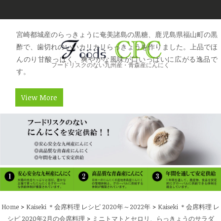
宮崎都城産のらっきょうに奄美諸島の黒糖、鹿児島県福山町の黒
酢で、歯切れのいいカリカリらっきょうを作りました。上品でほ
んのり甘酸っぱく、爽やかな風味が口いっぱいに広がる逸品で
フードリスクのない九州産・青森産にんにく
す。
View More
>
>
Home
Kaiseki ＊会席料理 レシピ 2020年～2022年
Kaiseki ＊会席料理 レ
>
シピ 2020年2月の会席料理
ミニトマトとセロリ、らっきょうのサラダ