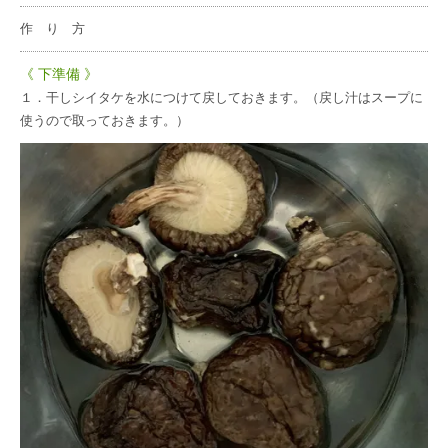
作 り 方
《 下準備 》
１．干しシイタケを水につけて戻しておきます。（戻し汁はスープに
使うので取っておきます。）