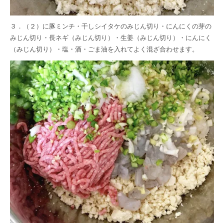
３．（２）に豚ミンチ・干しシイタケのみじん切り・にんにくの芽の
みじん切り・長ネギ（みじん切り）・生姜（みじん切り）・にんにく
（みじん切り）・塩・酒・ごま油を入れてよく混ざ合わせます。