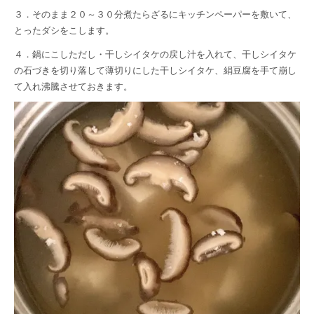
３．そのまま２０～３０分煮たらざるにキッチンペーパーを敷いて、
とったダシをこします。
４．鍋にこしただし・干しシイタケの戻し汁を入れて、干しシイタケ
の石づきを切り落して薄切りにした干しシイタケ、絹豆腐を手て崩し
て入れ沸騰させておきます。