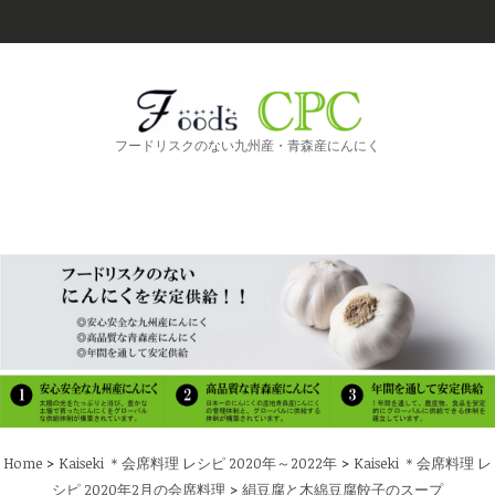
フードリスクのない九州産・青森産にんにく
>
>
Home
Kaiseki ＊会席料理 レシピ 2020年～2022年
Kaiseki ＊会席料理 レ
>
シピ 2020年2月の会席料理
絹豆腐と木綿豆腐餃子のスープ