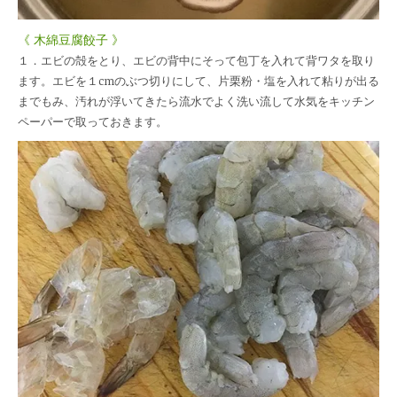
《 木綿豆腐餃子 》
１．エビの殻をとり、エビの背中にそって包丁を入れて背ワタを取り
ます。エビを１cmのぶつ切りにして、片栗粉・塩を入れて粘りが出る
までもみ、汚れが浮いてきたら流水でよく洗い流して水気をキッチン
ペーパーで取っておきます。