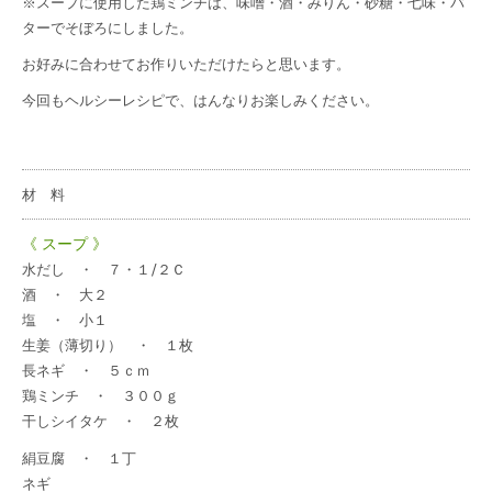
※スープに使用した鶏ミンチは、味噌・酒・みりん・砂糖・七味・バ
ターでそぼろにしました。
お好みに合わせてお作りいただけたらと思います。
今回もヘルシーレシピで、はんなりお楽しみください。
材 料
《 スープ 》
水だし ・ ７・１/２Ｃ
酒 ・ 大２
塩 ・ 小１
生姜（薄切り） ・ １枚
長ネギ ・ ５ｃｍ
鶏ミンチ ・ ３００ｇ
干しシイタケ ・ ２枚
絹豆腐 ・ １丁
ネギ