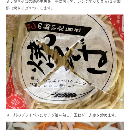
８．焼きそばの袋の中央を十字に切って、レンジで６００ｗ/１分加
熱（焼きそば１つ）します。
９．別のプライパンにサラダ油を熱し、玉ねぎ・人参を炒めます。