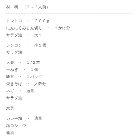
材 料 （２～３人前）
トントロ ・ ２００ｇ
にんにくみじん切り ・ １かけ分
サラダ油 ・ 大１
レンコン ・ 小１個
サラダ油
人参 ・ １/２本
玉ねぎ ・ １個
舞茸 ・ １パック
焼きそば ・ 人数分
ネギ ・ 適量
サラダ油
水菜
カレー粉 ・ 適量
塩コショウ
醤油