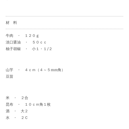
材 料
牛肉 ・ １２０ｇ
淡口醤油 ・ ５０ｃｃ
柚子胡椒 ・ 小１・１/２
山芋 ・ ４ｃｍ（４～５mm角）
豆苗
米 ・ ２合
昆布 ・ １０ｃｍ角１枚
酒 ・ 大２
水 ・ ２Ｃ