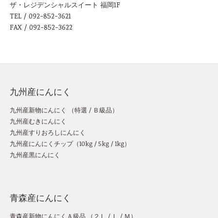
ザ・レジデンシャルスイート 福岡1F
TEL / 092-852-3621
FAX / 092-852-3622
九州産にんにく
九州産新物にんにく （
特選
/
Ｂ級品
）
九州産むきにんにく
九州産すりおろしにんにく
九州産にんにくチップ
（
10kg
/
5kg
/
1kg
）
九州産黒にんにく
青森産にんにく
青森産新物にんにくＡ級品 （
２Ｌ
/
Ｌ
/
Ｍ
）