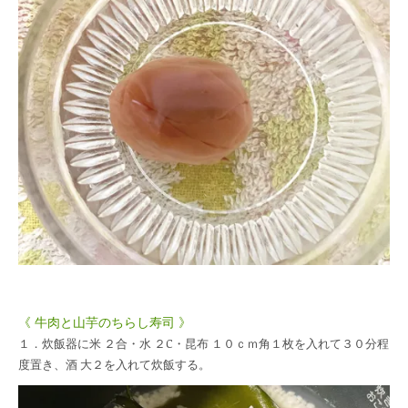
《 牛肉と山芋のちらし寿司 》
１．炊飯器に米 ２合・水 ２C・昆布 １０ｃｍ角１枚を入れて３０分程
度置き、酒 大２を入れて炊飯する。