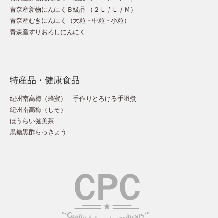
青森産新物にんにくＢ級品 （
２Ｌ
/
Ｌ
/
Ｍ
）
青森産むきにんにく（
大粒
・
中粒
・
小粒
）
青森産すりおろしにんにく
特産品・健康食品
紀州南高梅（蜂蜜）
手作りとろける手羽煮
紀州南高梅（しそ）
ほうらい健美茶
黒糖黒酢らっきょう