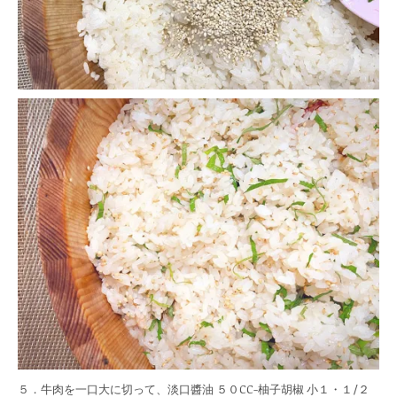
５．牛肉を一口大に切って、淡口醬油 ５０CC-柚子胡椒 小１・１/２