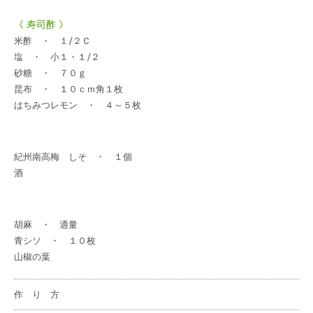
《 寿司酢 》
米酢 ・ １/２Ｃ
塩 ・ 小１・１/２
砂糖 ・ ７０ｇ
昆布 ・ １０ｃｍ角１枚
はちみつレモン ・ ４～５枚
紀州南高梅 しそ
・ １個
酒
胡麻 ・ 適量
青シソ ・ １０枚
山椒の葉
作 り 方