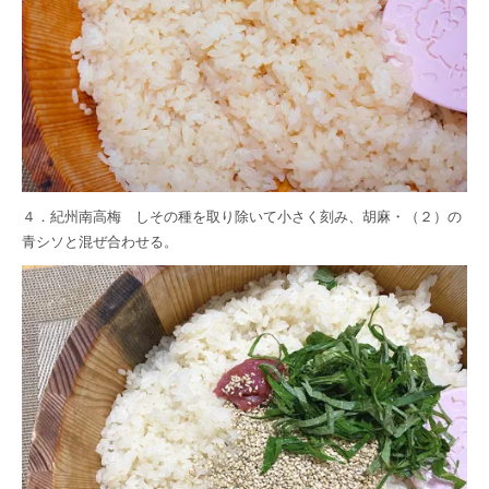
４．
紀州南高梅 しそ
の種を取り除いて小さく刻み、胡麻・（２）の
青シソと混ぜ合わせる。