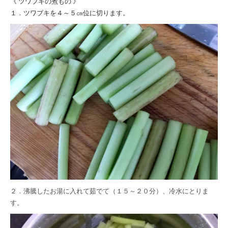
《 ツワブキの煮もの 》
１．ツワブキを４～５㎝位に切ります。
２．沸騰したお湯に入れて茹でて（１５～２０分）、冷水にとりま
す。