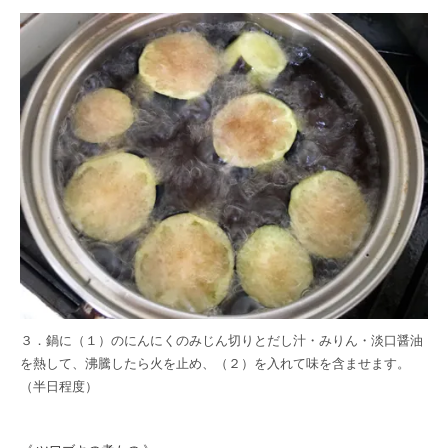
３．鍋に（１）のにんにくのみじん切りとだし汁・みりん・淡口醤油
を熱して、沸騰したら火を止め、（２）を入れて味を含ませます。
（半日程度）