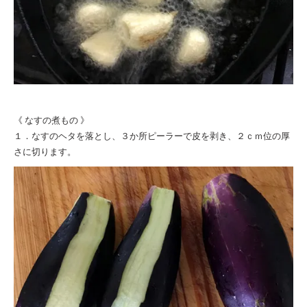
《 なすの煮もの 》
１．なすのヘタを落とし、３か所ピーラーで皮を剥き、２ｃｍ位の厚
さに切ります。