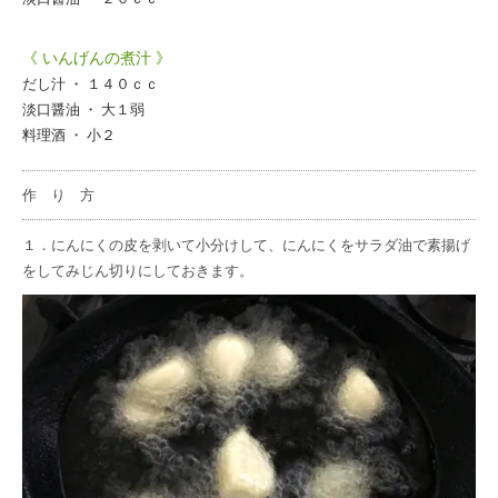
《 いんげんの煮汁 》
だし汁 ・ １４０ｃｃ
淡口醤油 ・ 大１弱
料理酒 ・ 小２
作 り 方
１．にんにくの皮を剥いて小分けして、にんにくをサラダ油で素揚げ
をしてみじん切りにしておきます。