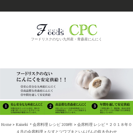
フードリスクのない九州産・青森産にんにく
>
>
Home
Kaiseki ＊会席料理 レシピ 2018年
会席料理 レシピ＊２０１８年０
>
４月の会席料理
なすとツワブキといんげんの炊き合わせ