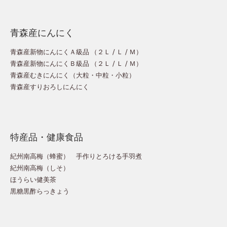
青森産にんにく
青森産新物にんにくＡ級品 （
２Ｌ
/
Ｌ
/
Ｍ
）
青森産新物にんにくＢ級品 （
２Ｌ
/
Ｌ
/
Ｍ
）
青森産むきにんにく（
大粒
・
中粒
・
小粒
）
青森産すりおろしにんにく
特産品・健康食品
紀州南高梅（蜂蜜）
手作りとろける手羽煮
紀州南高梅（しそ）
ほうらい健美茶
黒糖黒酢らっきょう