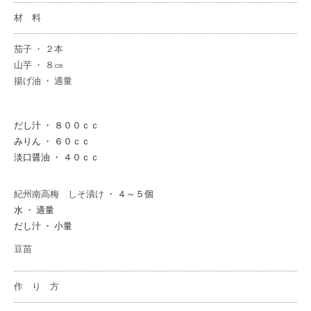
材 料
茄子 ・ ２本
山芋 ・ ８㎝
揚げ油 ・ 適量
だし汁 ・ ８００ｃｃ
みりん ・ ６０ｃｃ
淡口醤油 ・ ４０ｃｃ
紀州南高梅 しそ漬け
・ ４～５個
水 ・ 適量
だし汁 ・ 小量
豆苗
作 り 方