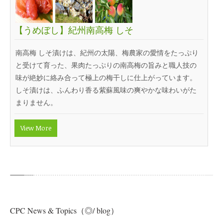
【うめぼし】紀州南高梅 しそ
南高梅 しそ漬けは、紀州の太陽、梅農家の愛情をたっぷり
と受けて育った、果肉たっぷりの南高梅の旨みと職人技の
味が絶妙に絡み合って極上の梅干しに仕上がっています。
しそ漬けは、ふんわり香る紫蘇風味の爽やかな味わいがた
まりません。
View More
CPC News & Topics（◎/ blog）