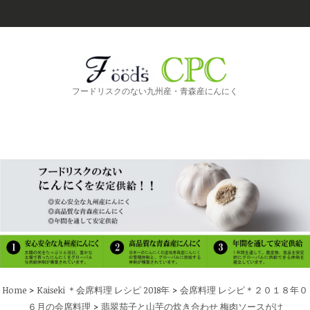
フードリスクのない九州産・青森産にんにく
>
>
Home
Kaiseki ＊会席料理 レシピ 2018年
会席料理 レシピ＊２０１８年０
>
６月の会席料理
翡翠茄子と山芋の炊き合わせ 梅肉ソースがけ