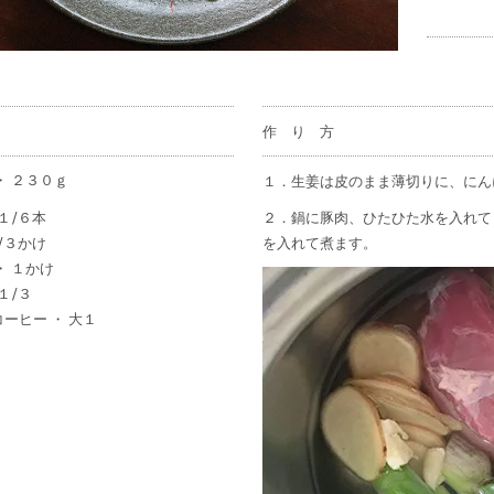
作 り 方
・ ２３０ｇ
１．生姜は皮のまま薄切りに、にん
 １/６本
２．鍋に豚肉、ひたひた水を入れて
１/３かけ
を入れて煮ます。
・ １かけ
１/３
ーヒー ・ 大１