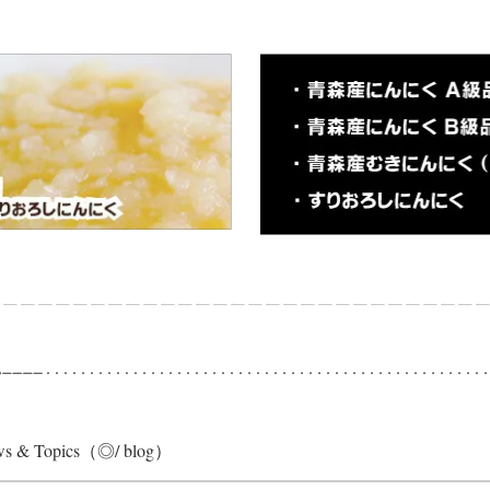
s & Topics（◎/ blog）