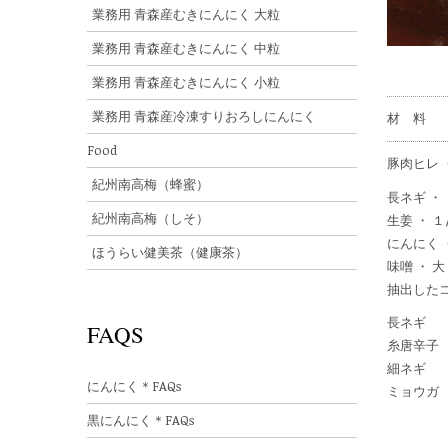
業務用 青森産むきにんにく 大粒
業務用 青森産むきにんにく 中粒
業務用 青森産むきにんにく 小粒
業務用 青森産冷凍すりおろしにんにく
材 料
Food
豚肉ヒレ 
紀州南高梅（蜂蜜）
長ネギ ・
紀州南高梅（しそ）
生姜 ・ 
にんにく 
ほうらい健美茶（健康茶）
味噌 ・ 大
抽出したコ
長ネギ
FAQS
糸唐辛子
細ネギ
にんにく＊FAQs
ミョウガ
黒にんにく＊FAQs