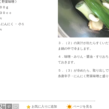
く野菜味噌 》
１００ｇ
 ３０ｃｃ
々
にんにく ・ 小１
々
３．（２）の灰汁が出たらすくいだ
ま鍋の中で冷まします。
４．味噌・みりん・醤油・すりおろ
ておきます。
５．（３）が冷めたら、取り出して
糸唐辛子・にんにく野菜味噌と盛り
お気に入りに追加
ページを見る