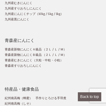
九州産むきにんにく
九州産すりおろしにんにく
九州産にんにくチップ
（
10kg
/
5kg
/
1kg
）
九州産黒にんにく
青森産にんにく
青森産新物にんにくＡ級品 （
２Ｌ
/
Ｌ
/
Ｍ
）
青森産新物にんにくＢ級品 （
２Ｌ
/
Ｌ
/
Ｍ
）
青森産むきにんにく（
大粒
・
中粒
・
小粒
）
青森産すりおろしにんにく
特産品・健康食品
Back to top
紀州南高梅（蜂蜜）
手作りとろける手羽煮
紀州南高梅（しそ）