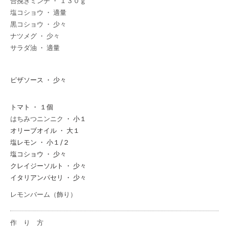
合挽きミンチ ・ １３０ｇ
塩コショウ ・ 適量
黒コショウ ・ 少々
ナツメグ ・ 少々
サラダ油 ・ 適量
ピザソース ・ 少々
トマト ・ １個
はちみつニンニク
・ 小１
オリーブオイル ・ 大１
塩レモン ・ 小１/２
塩コショウ ・ 少々
クレイジーソルト ・ 少々
イタリアンパセリ ・ 少々
レモンバーム（飾り）
作 り 方