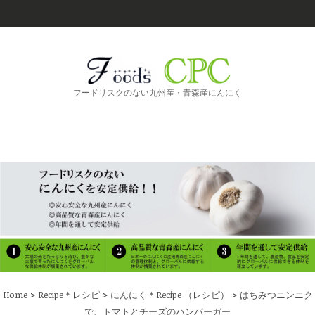
フードリスクのない九州産・青森産にんにく
>
>
>
Home
Recipe＊レシピ
にんにく＊Recipe （レシピ）
はちみつニンニク
で、トマトとチーズのハンバーガー