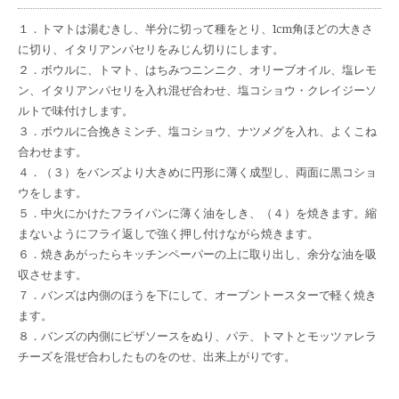
１．トマトは湯むきし、半分に切って種をとり、1cm角ほどの大きさ
に切り、イタリアンパセリをみじん切りにします。
２．ボウルに、トマト、はちみつニンニク、オリーブオイル、塩レモ
ン、イタリアンパセリを入れ混ぜ合わせ、塩コショウ・クレイジーソ
ルトで味付けします。
３．ボウルに合挽きミンチ、塩コショウ、ナツメグを入れ、よくこね
合わせます。
４．（３）をバンズより大きめに円形に薄く成型し、両面に黒コショ
ウをします。
５．中火にかけたフライパンに薄く油をしき、（４）を焼きます。縮
まないようにフライ返しで強く押し付けながら焼きます。
６．焼きあがったらキッチンペーパーの上に取り出し、余分な油を吸
収させます。
７．バンズは内側のほうを下にして、オーブントースターで軽く焼き
ます。
８．バンズの内側にピザソースをぬり、パテ、トマトとモッツァレラ
チーズを混ぜ合わしたものをのせ、出来上がりです。