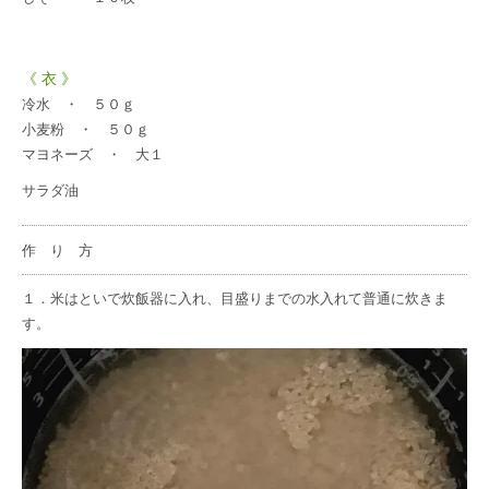
《 衣 》
冷水 ・ ５０ｇ
小麦粉 ・ ５０ｇ
マヨネーズ ・ 大１
サラダ油
作 り 方
１．米はといで炊飯器に入れ、目盛りまでの水入れて普通に炊きま
す。