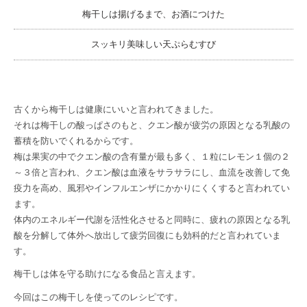
梅干しは揚げるまで、お酒につけた
スッキリ美味しい天ぷらむすび
古くから梅干しは健康にいいと言われてきました。
それは梅干しの酸っぱさのもと、クエン酸が疲労の原因となる乳酸の
蓄積を防いでくれるからです。
梅は果実の中でクエン酸の含有量が最も多く、１粒にレモン１個の２
～３倍と言われ、クエン酸は血液をサラサラにし、血流を改善して免
疫力を高め、風邪やインフルエンザにかかりにくくすると言われてい
ます。
体内のエネルギー代謝を活性化させると同時に、疲れの原因となる乳
酸を分解して体外へ放出して疲労回復にも効科的だと言われていま
す。
梅干しは体を守る助けになる食品と言えます。
今回はこの梅干しを使ってのレシピです。