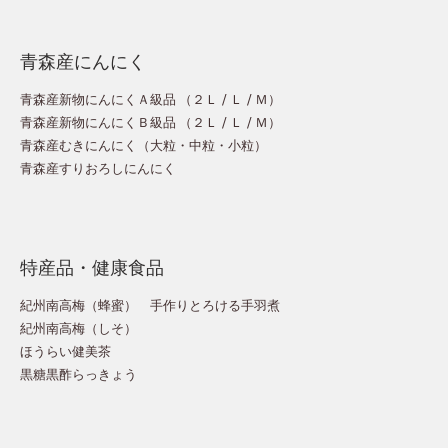
青森産にんにく
青森産新物にんにくＡ級品 （
２Ｌ
/
Ｌ
/
Ｍ
）
青森産新物にんにくＢ級品 （
２Ｌ
/
Ｌ
/
Ｍ
）
青森産むきにんにく（
大粒
・
中粒
・
小粒
）
青森産すりおろしにんにく
特産品・健康食品
紀州南高梅（蜂蜜）
手作りとろける手羽煮
紀州南高梅（しそ）
ほうらい健美茶
黒糖黒酢らっきょう