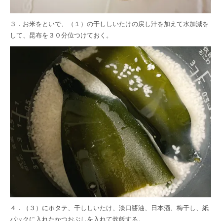
３．お米をといで、（１）の干ししいたけの戻し汁を加えて水加減を
して、昆布を３０分位つけておく。
４．（３）にホタテ、干ししいたけ、淡口醬油、日本酒、梅干し、紙
パックに入れたかつおぶしを入れて炊飯する。