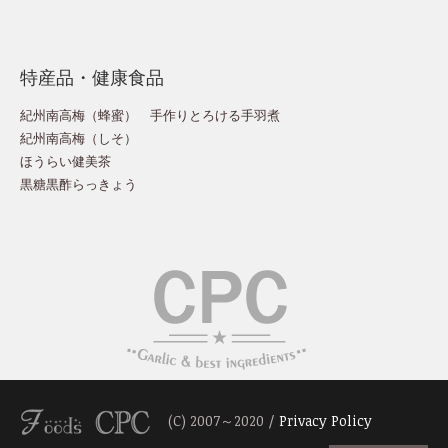
特産品・健康食品
紀州南高梅（蜂蜜）
手作りとろける手羽煮
紀州南高梅（しそ）
ほうらい健美茶
黒糖黒酢らっきょう
(C) 2007～2020 /
Privacy Policy