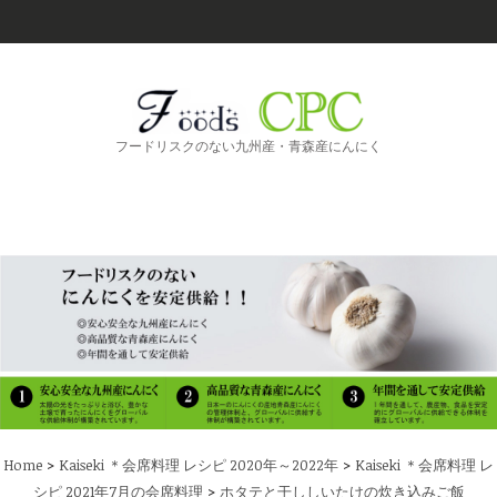
フードリスクのない九州産・青森産にんにく
>
>
Home
Kaiseki ＊会席料理 レシピ 2020年～2022年
Kaiseki ＊会席料理 レ
>
シピ 2021年7月の会席料理
ホタテと干ししいたけの炊き込みご飯