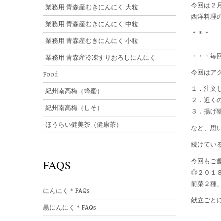
今回は２
業務用 青森産むきにんにく 大粒
西洋料理
業務用 青森産むきにんにく 中粒
＊＊＊
業務用 青森産むきにんにく 小粒
・・・毎
業務用 青森産冷凍すりおろしにんにく
今回はア
Food
１．注文
紀州南高梅（蜂蜜）
２．近く
紀州南高梅（しそ）
３．揚げ
ほうらい健美茶（健康茶）
など、思
続けてい
今回もご
FAQS
◎２０１
前菜２種
にんにく＊FAQs
献立ごと
黒にんにく＊FAQs