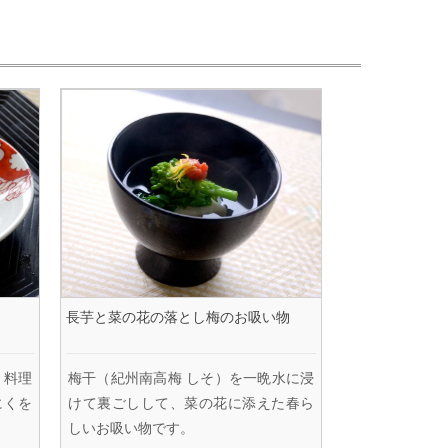
長芋と菜の花の落とし梅のお吸い物
、料理
梅干（紀州南高梅 しそ）を一晩水に浸
にくを
けて裏ごしして、菜の花に添えた春ら
しいお吸い物です。