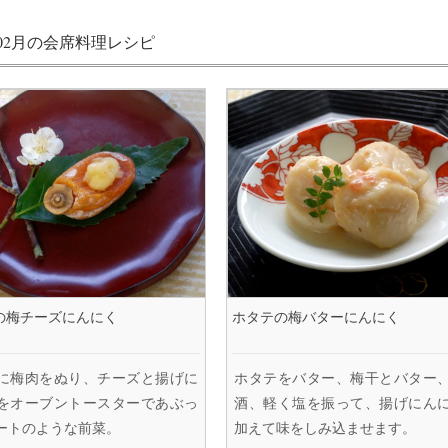
年02月の会席料理レシピ
の梅チーズにんにく
ホタテの梅バターにんにく
に梅肉をぬり、チーズと揚げに
ホタテをバター、梅干とバター
をオーブントースターであぶっ
酒、軽く塩を振って、揚げにん
ートのような前菜。
加えて味をしみ込ませます。