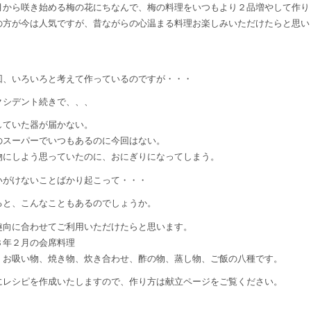
月から咲き始める梅の花にちなんで、梅の料理をいつもより２品増やして作り
の方が今は人気ですが、昔ながらの心温まる料理お楽しみいただけたらと思い
回、いろいろと考えて作っているのですが・・・
クシデント続きで、、、
していた器が届かない。
のスーパーでいつもあるのに今回はない。
物にしよう思っていたのに、おにぎりになってしまう。
いがけないことばかり起こって・・・
ると、こんなこともあるのでしょうか。
趣向に合わせてご利用いただけたらと思います。
８年２月の会席料理
、お吸い物、焼き物、炊き合わせ、酢の物、蒸し物、ご飯の八種です。
にレシピを作成いたしますので、作り方は献立ページをご覧ください。