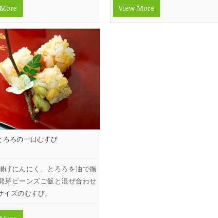
 More
View More
とろろの一口むすび
揚げにんにく、とろろを油で揚
発芽ビーンズご飯と混ぜ合わせ
サイズのむすび。