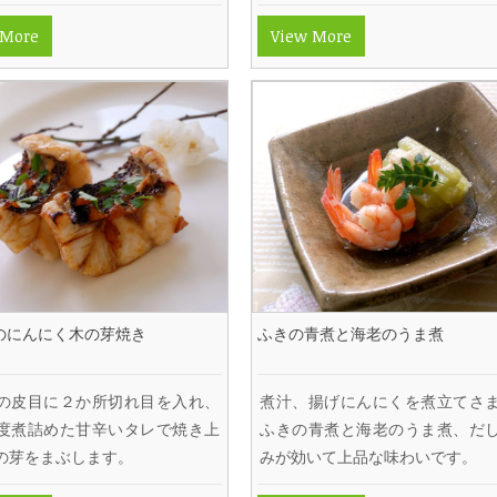
 More
View More
のにんにく木の芽焼き
ふきの青煮と海老のうま煮
の皮目に２か所切れ目を入れ、
煮汁、揚げにんにくを煮立てさ
度煮詰めた甘辛いタレで焼き上
ふきの青煮と海老のうま煮、だ
の芽をまぶします。
みが効いて上品な味わいです。