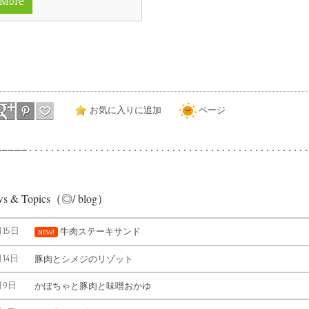
 More
お気に入りに追加
ページ
s & Topics（◎/ blog）
月15日
牛肉ステーキサンド
NEW!
月14日
豚肉とシメジのリゾット
月9日
かぼちゃと豚肉と味噌おかゆ