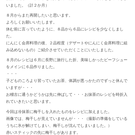
いました。（計２か月）
８月からまた再開したいと思います。
よろしくお願いいたします。
休む前に言っていたように、８品から６品にレシピを少なくしまし
た。
にんにく会席料理の後、２品程度（デザートやにんにく会席料理に組
み込めないもの）ご紹介させていただくことにいたしました。
８月のレシピは６月に長野に旅行した折、美味しかったビーフシュー
をメインに６品作りました。
・・・
子どものころより習っていたお茶、体調が悪っかたのでずっと休んで
いますが・・・
お稽古に通うかどうかは先に伸ばして・・・お抹茶のレシピを時折入
れていきたいと思います。
今回は冷抹茶に梅干しを入れたものをレシピに加えました。
画像では、梅干しが見えていませんが・・・（撮影の準備をしている
うちに氷が解けてしまい、梅干しが沈んでしまいました。）
赤いスティックの先に梅干しがあります。