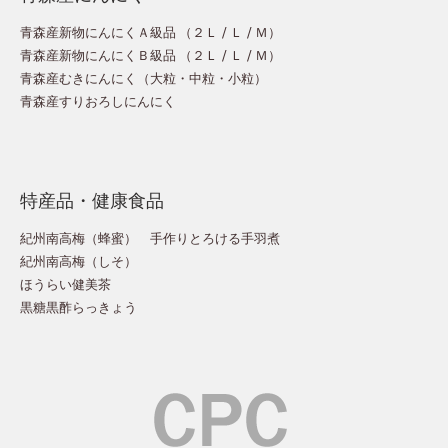
青森産新物にんにくＡ級品 （
２Ｌ
/
Ｌ
/
Ｍ
）
青森産新物にんにくＢ級品 （
２Ｌ
/
Ｌ
/
Ｍ
）
青森産むきにんにく（
大粒
・
中粒
・
小粒
）
青森産すりおろしにんにく
特産品・健康食品
紀州南高梅（蜂蜜）
手作りとろける手羽煮
紀州南高梅（しそ）
ほうらい健美茶
黒糖黒酢らっきょう